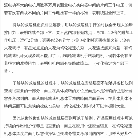
流电功率大的电机用数字万用表测量电机换向器中间的片间工作电压，倘
若有没有两块不同的片间工作电压有一样的标准，表明绕阻全部正常。
将蜗轮减速机正负相互连接，用蜗轮减速机手拧的时候会出现大的摩
擦阻力，表明路线全部正常。要不然內部有短路点；再加上1.2倍的附加工
作电压，运行2分鐘，调研有没有异常；插电变化时调研换相火花，沒有
火花就行，有星光点点的火花为蜗轮减速机秀，火花连接起来为差，有蜗
轮减速机环火现象就不能用了；用蜗轮减速机手转动电机，倘若体会有显
着很大的摩擦阻力，表明电机內部有短路故障点。（变化稳定为全部正
常）。
了解蜗轮减速机的过程中，蜗轮减速机在安裝层面不能够具备松脱则
变成很重要的一部分，而且在具体旋转的方位层面是不是准确的也是应当
愈多考虑到的。而从蜗轮减速机总体置放的時间层面看来，在具体具体还
時间层面可以愈快的操纵也关键，蜗轮减速机那样才可以掌握到大量。
因此从齿轮齿条蜗轮减速机层面则可以了解到，产品应用过程中可以
持续的作出维护保养是很重要的，而且在应用中还应当留意，在蜗轮减速
机总体溫度层面可以愈强操纵也变成务需要考虑到的內容，那样从好几个