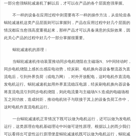
一部分愈强蜗轮减速机了解以后，才可以在产品的各个层面愈强掌握。
不一样的设备在应用过程中则需要有不一样的操作方法，从齿轮齿条
蜗轮减速机这类产品层面则可以掌握到，产品在应用过程中好几个层面的
情况都应当愈强高度重视起來，那样产品才可以具备满意的实际效果，因
此关心产品的过程中好几个一部分掌握很重要。
蜗轮减速机的原理：
当蜗轮减速机传动装置推动同步电机绕阻在主磁场N、S中间转动时，
同步电机绕阻上感长出感应电动势，经炭刷、电机换向器设备整流器为直
流电后，引到外界负荷（或电力网），对外开放配电，这时电机作直流电
发电机运行。蜗轮减速机如用外界直流稳压电源，经炭刷电机换向器设备
将直流电流引到同步电机绕阻，则此电流量与主磁场N.S.造成的电磁场相
互之间功效，造成转距，推动电机转子与联接于其上的设备负荷工作中，
这时电机作直流电机运行。
一台蜗轮减速机正常情况下既可以做为电机运行，还可以做为发电机
运行，这类原理在电机基础理论中叫做可逆性原理。根据以上的而少我们
可以看得出可逆性运行原理便是蜗轮减速机既可以做为电机运行，蜗轮减