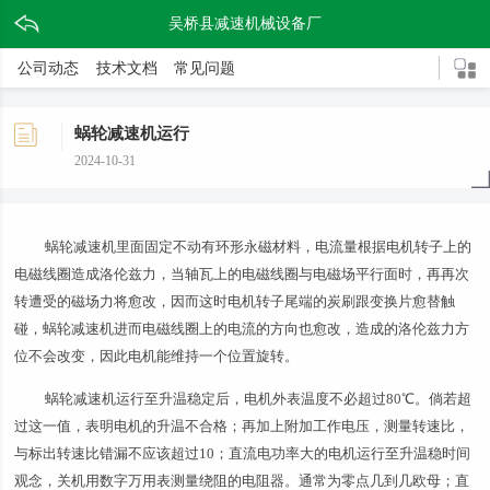
吴桥县减速机械设备厂
公司动态
技术文档
常见问题
蜗轮减速机运行
2024-10-31
蜗轮减速机里面固定不动有环形永磁材料，电流量根据电机转子上的
电磁线圈造成洛伦兹力，当轴瓦上的电磁线圈与电磁场平行面时，再再次
转遭受的磁场力将愈改，因而这时电机转子尾端的炭刷跟变换片愈替触
碰，蜗轮减速机进而电磁线圈上的电流的方向也愈改，造成的洛伦兹力方
位不会改变，因此电机能维持一个位置旋转。
蜗轮减速机运行至升温稳定后，电机外表温度不必超过80℃。倘若超
过这一值，表明电机的升温不合格；再加上附加工作电压，测量转速比，
与标出转速比错漏不应该超过10；直流电功率大的电机运行至升温稳时间
观念，关机用数字万用表测量绕阻的电阻器。通常为零点几到几欧母；直