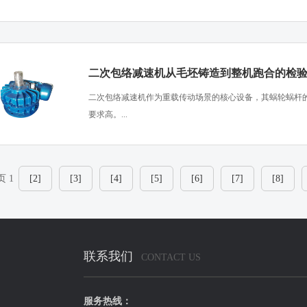
二次包络减速机从毛坯铸造到整机跑合的检
​二次包络减速机作为重载传动场景的核心设备，其蜗轮蜗杆
要求高。...
页 1
[2]
[3]
[4]
[5]
[6]
[7]
[8]
联系我们
CONTACT US
服务热线：