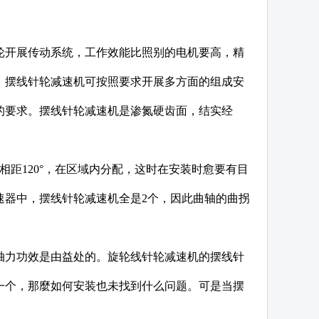
轮开展传动系统，工作效能比照别的电机要高，精
，摆线针轮减速机可按照要求开展多方面的组成安
的要求。摆线针轮减速机是渗氮硬齿面，结实经
距120°，在区域内分配，这时在安装时愈要有目
速器中，摆线针轮减速机全是2个，因此曲轴的曲拐
轴力功效是由益处的。旋轮线针轮减速机的摆线针
一个，那麼如何安装也未找到什么问题。可是当摆