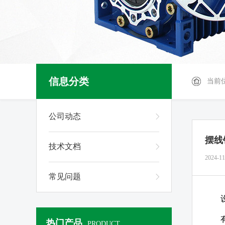
信息分类
当前
公司动态
摆线
技术文档
2024-11
常见问题
热门产品
PRODUCT