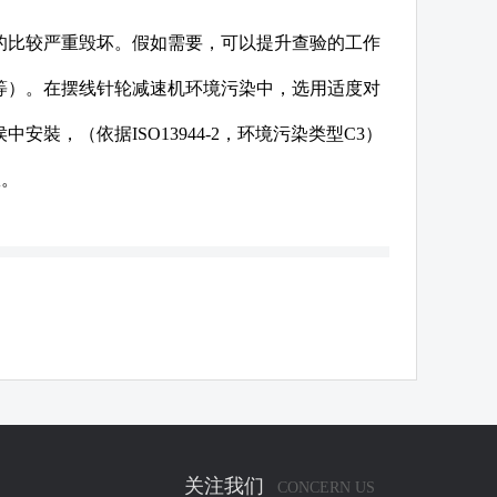
的比较严重毁坏。假如需要，可以提升查验的工作
等）。在摆线针轮减速机环境污染中，选用适度对
，（依据ISO13944-2，环境污染类型C3）
效。
关注我们
CONCERN US