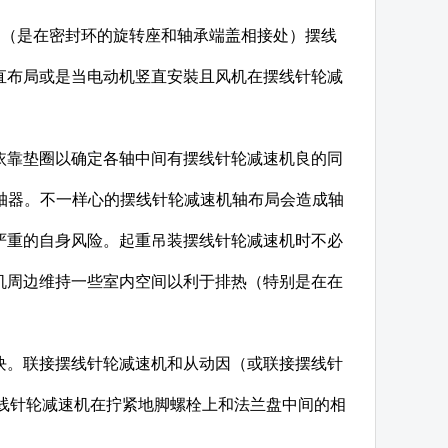
护（是在密封环的旋转座和轴承端盖相接处）摆线
直布局或是当电动机竖直安裝且风机在摆线针轮减
依靠垫圈以确定各轴中间有摆线针轮减速机良的同
连轴器。不一样心的摆线针轮减速机轴布局会造成轴
严重的自身风险。起重吊装摆线针轮减速机时不必
机周边维持一些室内空间以利于排热（特别是在在
块。联接摆线针轮减速机和从动因（或联接摆线针
线针轮减速机在拧紧地脚螺栓上和法兰盘中间的相