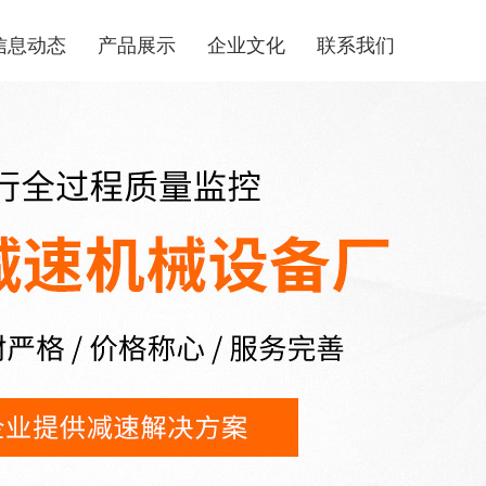
信息动态
产品展示
企业文化
联系我们