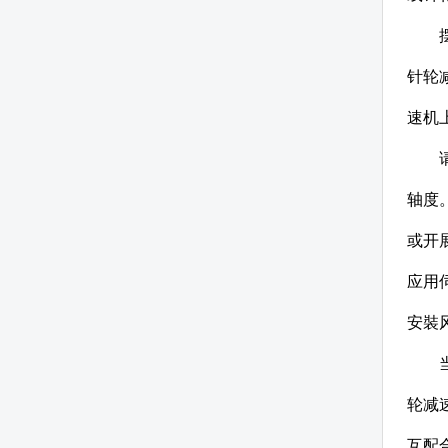
针轮
速机
轴度
或开
应用
安裝
轮减
互配