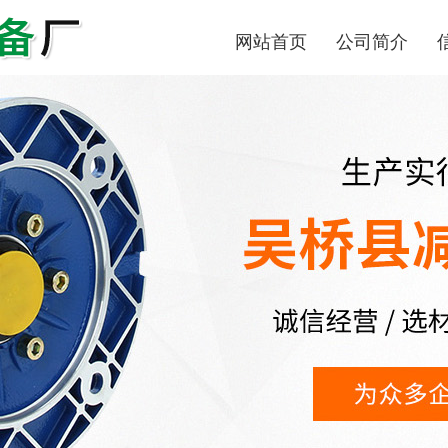
网站首页
公司简介