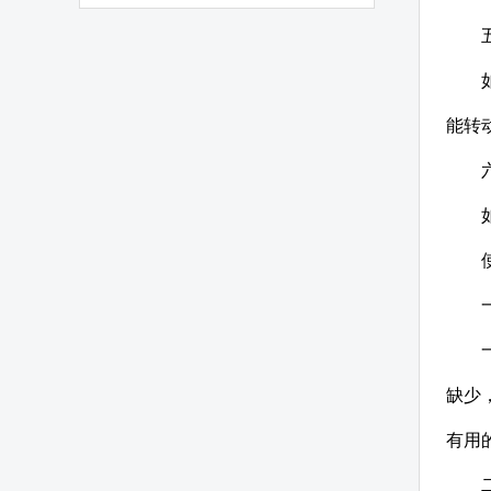
能转
缺少
有用