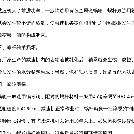
减速机为了前进功率，一般均选用有色金属做蜗轮，蜗杆则选用
就会发生较不错的热量，使减速机各零件和密封之间热膨胀发生
加变稀，简略构成泄露。
三、蜗杆轴承损坏。
当厂家生产的减速机内的齿轮油被乳化后，轴承就会生锈、腐蚀
冷后发生的水分凝聚构成；当然，也和轴承质量，设备技能方法
四、蜗轮磨损。
蜗轮一般选用锡青铜，配对的蜗杆材料一般用45钢淬硬至HRC45一5
至粗糙度RaO.8fcm，减速机正常作业时，蜗杆就象一把淬硬的
这种磨损很慢，有些减速机可以运用10年以上。如果磨损速度较
荷作业，蜗轮蜗杆的原料，设备质量或运用环境等原因。