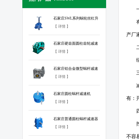
石家庄SWL系列蜗轮丝杠升
降机
【 详情 】
产厂
石家庄硬齿面圆柱齿轮减速
器
【 详情 】
石家庄铝合金微型蜗杆减速
器
【 详情 】
石家庄圆柱蜗杆减速机
有：
【 详情 】
石家庄普通圆柱蜗杆减速器
【 详情 】
不容