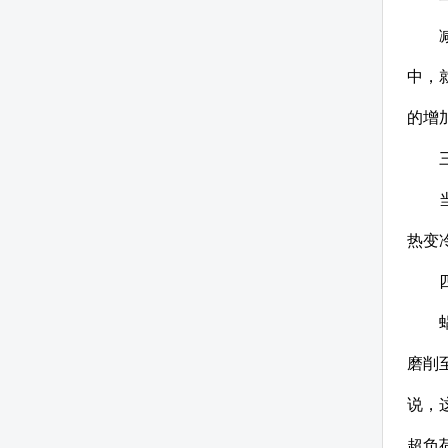
中，
的增
热变
磨削
说，
超负