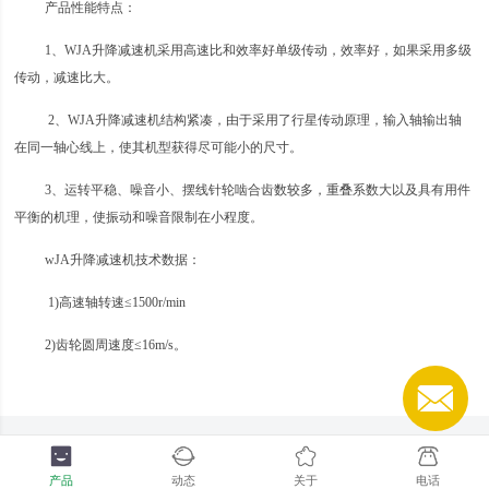
产品性能特点：
1、WJA升降减速机采用高速比和效率好单级传动，效率好，如果采用多级
传动，减速比大。
2、WJA升降减速机结构紧凑，由于采用了行星传动原理，输入轴输出轴
在同一轴心线上，使其机型获得尽可能小的尺寸。
3、运转平稳、噪音小、摆线针轮啮合齿数较多，重叠系数大以及具有用件
平衡的机理，使振动和噪音限制在小程度。
wJA升降减速机技术数据：
1)高速轴转速≤1500r/min
2)齿轮圆周速度≤16m/s。
产品
动态
关于
电话