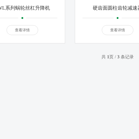
WL系列蜗轮丝杠升降机
硬齿面圆柱齿轮减速
查看详情
查看详情
共
1
页 /
3
条记录